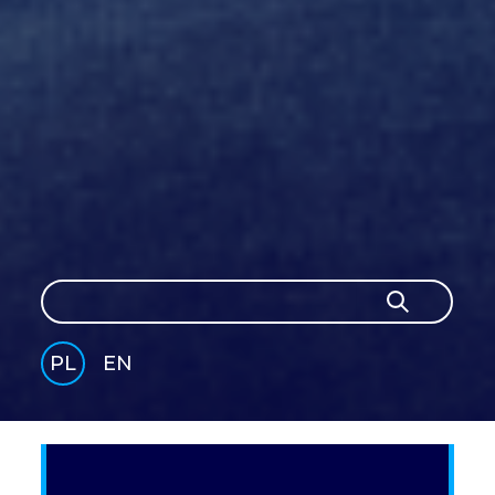
Szukaj
Szukaj
PL
EN
GLI
SH