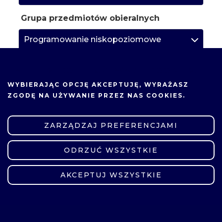
Grupa przedmiotów obieralnych
Programowanie niskopoziomowe
Programowanie niskopoziomowe
NA TEJ STRONIE UŻYWAMY COOKIES.
WYBIERAJĄC OPCJĘ
AKCEPTUJĘ
, WYRAŻASZ
Grupa przedmiotów obieralnych
ZGODĘ NA UŻYWANIE PRZEZ NAS COOKIES.
Badminton
ZARZĄDZAJ PREFERENCJAMI
Body & mind
ODRZUĆ WSZYSTKIE
ZMIEŃ USTAWIENIA
Koszykówka
AKCEPTUJ WSZYSTKIE
Nordic Walking
Pilates