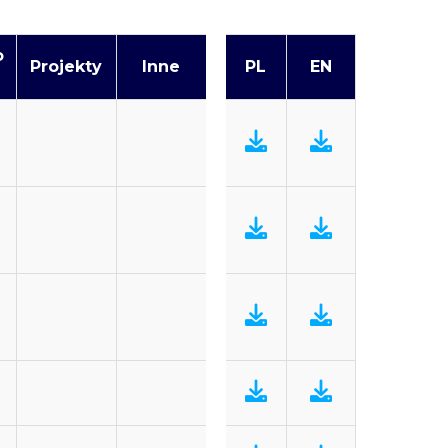
o
Projekty
Inne
PL
EN