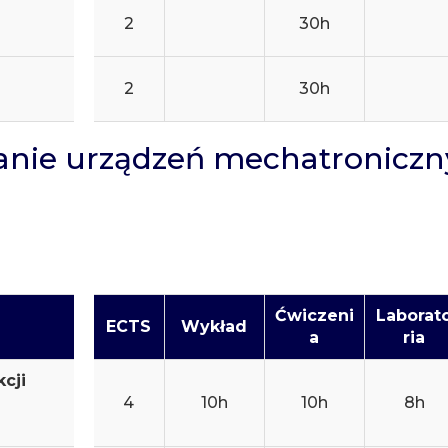
2
30h
2
30h
wanie urządzeń mechatronicz
Ćwiczeni
Laborat
ECTS
Wykład
a
ria
cji
4
10h
10h
8h