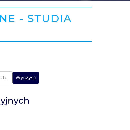
E - STUDIA
Wyczyść
cyjnych