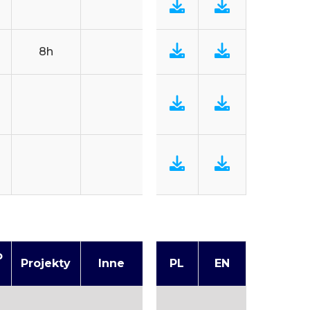
8h
o
Projekty
Inne
PL
EN