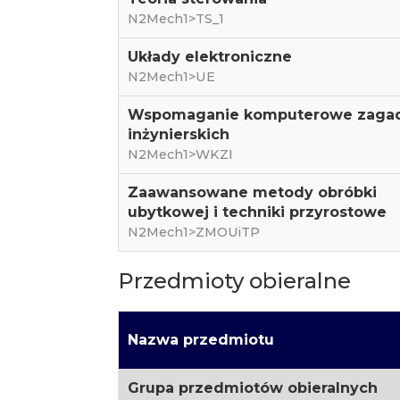
N2Mech1>TS_1
Układy elektroniczne
N2Mech1>UE
Wspomaganie komputerowe zaga
inżynierskich
N2Mech1>WKZI
Zaawansowane metody obróbki
ubytkowej i techniki przyrostowe
N2Mech1>ZMOUiTP
Przedmioty obieralne
Nazwa przedmiotu
Grupa przedmiotów obieralnych