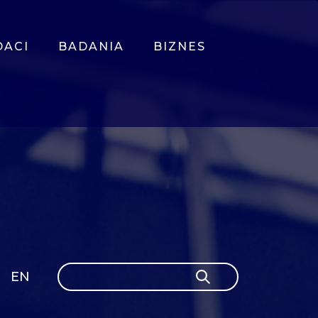
DACI
BADANIA
BIZNES
Szukaj
EN
Szukaj
GLI
SH