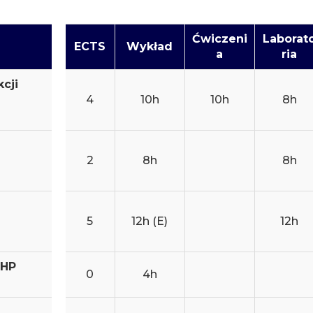
Ćwiczeni
Laborat
ECTS
Wykład
a
ria
cji
4
10h
10h
8h
2
8h
8h
5
12h (E)
12h
BHP
0
4h