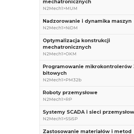
mechatronicznych
N2Mech1>MUM
Nadzorowanie i dynamika maszyn
N2Mech1>NiDM
Optymalizacja konstrukcji
mechatronicznych
N2Mech1>OKM
Programowanie mikrokontrolerów 
bitowych
N2Mech1>PM32b
Roboty przemysłowe
N2Mech1>RP
Systemy SCADA i sieci przemysło
N2Mech1>SSiSP
Zastosowanie materiałów i metod