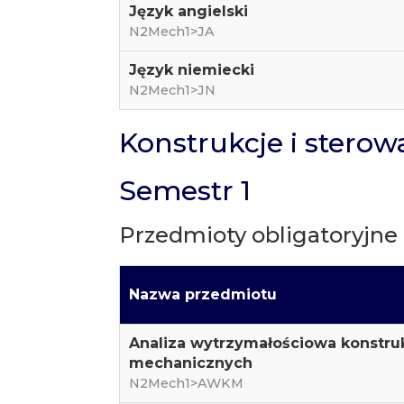
Język angielski
N2Mech1>JA
Język niemiecki
N2Mech1>JN
Konstrukcje i stero
Semestr 1
Przedmioty obligatoryjne
Nazwa przedmiotu
Analiza wytrzymałościowa konstruk
mechanicznych
N2Mech1>AWKM