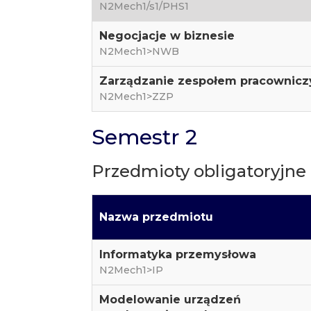
N2Mech1/s1/PHS1
Negocjacje w biznesie
N2Mech1>NWB
Zarządzanie zespołem pracownic
N2Mech1>ZZP
Semestr 2
Przedmioty obligatoryjne
Nazwa przedmiotu
Informatyka przemysłowa
N2Mech1>IP
Modelowanie urządzeń