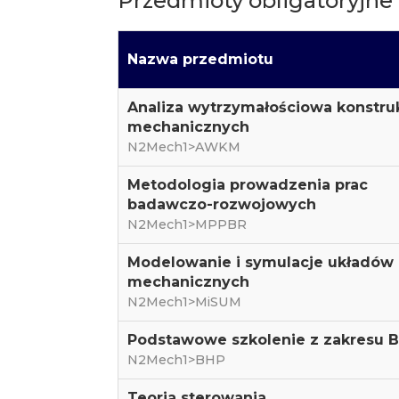
Przedmioty obligatoryjne
Nazwa przedmiotu
Analiza wytrzymałościowa konstruk
mechanicznych
N2Mech1>AWKM
Metodologia prowadzenia prac
badawczo-rozwojowych
N2Mech1>MPPBR
Modelowanie i symulacje układów
mechanicznych
N2Mech1>MiSUM
Podstawowe szkolenie z zakresu 
N2Mech1>BHP
Teoria sterowania