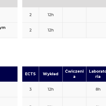
2
12h
zym
2
12h
Ćwiczeni
Laborat
ECTS
Wykład
a
ria
3
12h
8h