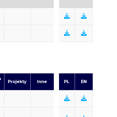
o
Projekty
Inne
PL
EN