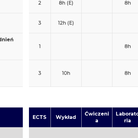
2
8h (E)
8h
3
12h (E)
dnień
1
8h
3
10h
8h
Ćwiczeni
Laborat
ECTS
Wykład
a
ria