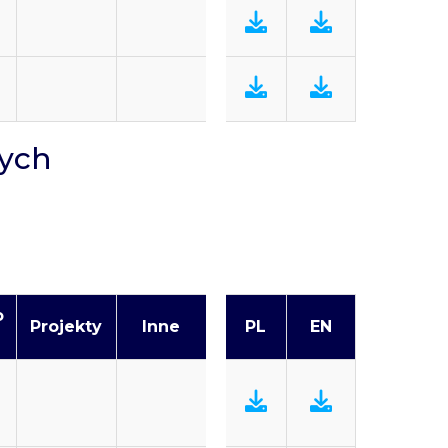
nych
o
Projekty
Inne
PL
EN