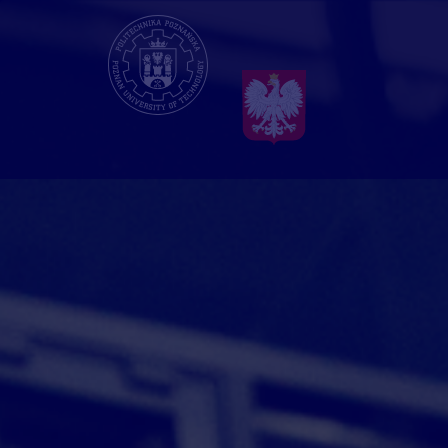
Przejdź
do
treści