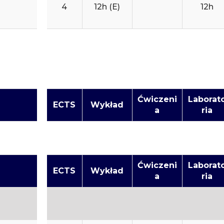
4
12h (E)
12h
Ćwiczeni
Laborat
ECTS
Wykład
a
ria
Ćwiczeni
Laborat
ECTS
Wykład
a
ria