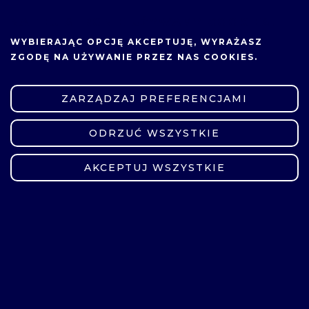
Siatkówka
NA TEJ STRONIE UŻYWAMY COOKIES.
Siłownia damska
WYBIERAJĄC OPCJĘ
AKCEPTUJĘ
, WYRAŻASZ
ZGODĘ NA UŻYWANIE PRZEZ NAS COOKIES.
Siłownia męska
ZARZĄDZAJ PREFERENCJAMI
Squash
ODRZUĆ WSZYSTKIE
ZMIEŃ USTAWIENIA
Tenis
AKCEPTUJ WSZYSTKIE
Tenis stołowy
Trening funkcjonalny
Wychowanie fizyczne
Zajęcia kompensacyjne