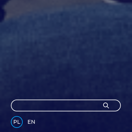
Szukaj
Szukaj
PL
EN
GLI