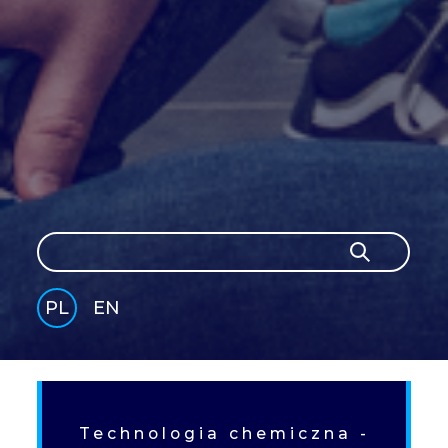
Szukaj
Szukaj
PL
EN
GLI
SH
Technologia chemiczna -