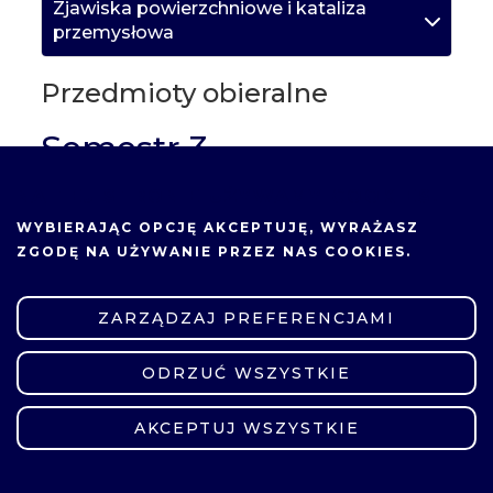
Zjawiska powierzchniowe i kataliza
przemysłowa
Przedmioty obieralne
Semestr 3
Przedmioty obligatoryjne
NA TEJ STRONIE UŻYWAMY COOKIES.
WYBIERAJĄC OPCJĘ
AKCEPTUJĘ
, WYRAŻASZ
Gospodarka surowcami i odpadami
ZGODĘ NA UŻYWANIE PRZEZ NAS COOKIES.
przemysłu nieorganicznego
ZARZĄDZAJ PREFERENCJAMI
Laboratorium przeddyplomowe
ODRZUĆ WSZYSTKIE
ZMIEŃ USTAWIENIA
Modelowanie procesów
technologicznych
AKCEPTUJ WSZYSTKIE
Recykling i odzysk materiałów