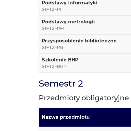
Podstawy informatyki
S1FT2>PI
Podstawy metrologii
S1FT2>PM
Przysposobienie biblioteczne
S1FT2>PB
Szkolenie BHP
S1FT2>BHP
Semestr 2
Przedmioty obligatoryjne
Nazwa przedmiotu