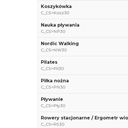
Koszykówka
C_CS>Kosz30
Nauka pływania
C_CS>NP30
Nordic Walking
C_CS>NW30
Pilates
C_CS>Pil30
Piłka nożna
C_CS>PN30
Pływanie
C_CS>Pły30
Rowery stacjonarne / Ergometr wio
C_CS>RS30