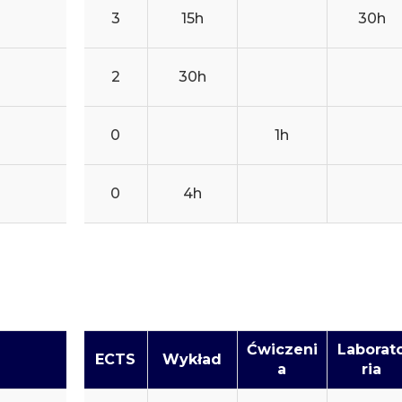
3
15h
30h
2
30h
0
1h
0
4h
Ćwiczeni
Laborat
ECTS
Wykład
a
ria