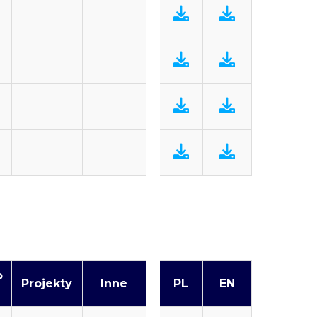
o
Projekty
Inne
PL
EN