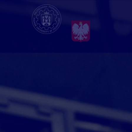
Przejdź
do
treści