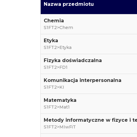
Nazwa przedmiotu
Chemia
S1FT2>Chem
Etyka
S1FT2>Etyka
Fizyka doświadczalna
S1FT2>FD1
Komunikacja interpersonalna
S1FT2>KI
Matematyka
S1FT2>Mat1
Metody informatyczne w fizyce i t
S1FT2>MIwFiT