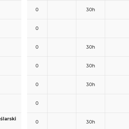
0
30h
0
0
30h
0
30h
0
30h
0
ślarski
0
30h