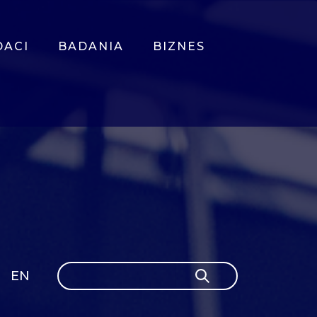
DACI
BADANIA
BIZNES
Szukaj
EN
Szukaj
GLI
SH