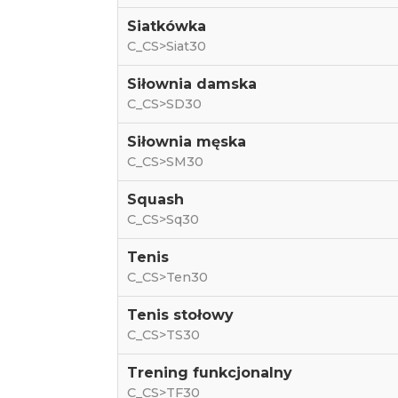
Siatkówka
C_CS>Siat30
Siłownia damska
C_CS>SD30
Siłownia męska
C_CS>SM30
Squash
C_CS>Sq30
Tenis
C_CS>Ten30
Tenis stołowy
C_CS>TS30
Trening funkcjonalny
C_CS>TF30