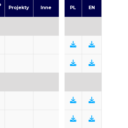
o
Projekty
Inne
PL
EN