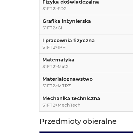
Fizyka doświadczalna
S1FT2>FD2
Grafika inżynierska
S1FT2>GI
I pracownia fizyczna
S1FT2>IPF1
Matematyka
S1FT2>Mat2
Materiałoznawstwo
S1FT2>MTRZ
Mechanika techniczna
S1FT2>MechTech
Przedmioty obieralne