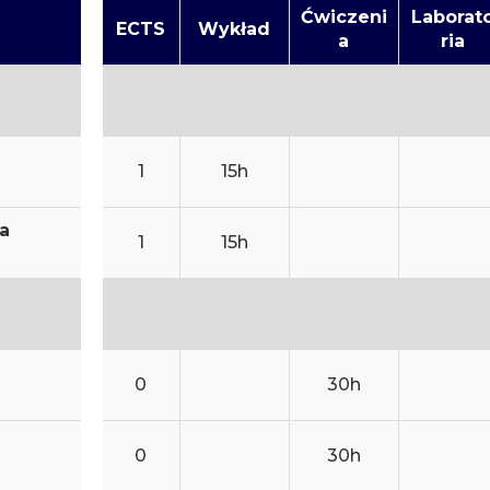
Ćwiczeni
Laborat
ECTS
Wykład
a
ria
1
15h
a
1
15h
0
30h
0
30h