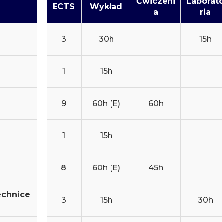
Ćwiczeni
Laborat
ECTS
Wykład
a
ria
3
30h
15h
1
15h
9
60h (E)
60h
1
15h
8
60h (E)
45h
echnice
3
15h
30h