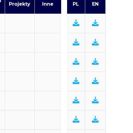
o
Projekty
Inne
PL
EN