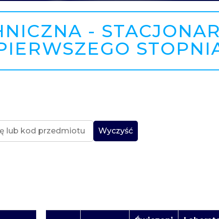
HNICZNA - STACJONAR
PIERWSZEGO STOPNI
Wyczyść