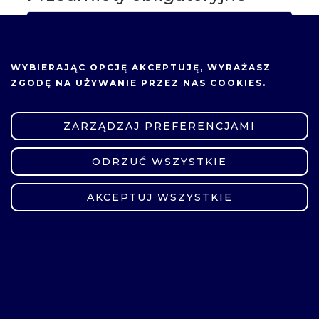
Analizy i symulacje
NA TEJ STRONIE UŻYWAMY COOKIES.
Bezzałogowe statki powietrzne
WYBIERAJĄC OPCJĘ
AKCEPTUJĘ
, WYRAŻASZ
ZGODĘ NA UŻYWANIE PRZEZ NAS COOKIES.
Infrastruktura portów lotniczych
ZARZĄDZAJ PREFERENCJAMI
Język angielski 2
ODRZUĆ WSZYSTKIE
ZMIEŃ USTAWIENIA
Organizacja przestrzeni powietrznej i
ruchu lotniczego
AKCEPTUJ WSZYSTKIE
Praca przejściowa
Praktyka 1
Praktyka 2