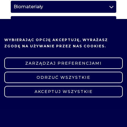
Biomateriały
Inżynieria materiałów nanoporowatych
NA TEJ STRONIE UŻYWAMY COOKIES.
Kompozyty polimerowe
WYBIERAJĄC OPCJĘ
AKCEPTUJĘ
, WYRAŻASZ
ZGODĘ NA UŻYWANIE PRZEZ NAS COOKIES.
Laboratorium przeddyplomowe
ZARZĄDZAJ PREFERENCJAMI
Materiały hybrydowe i napełniacze
ODRZUĆ WSZYSTKIE
ZMIEŃ USTAWIENIA
Podstawy biotechnologii
AKCEPTUJ WSZYSTKIE
Techniki charakteryzacji materiałów
Zaawansowane materiały do
wytwarzania/ magazynowania energii