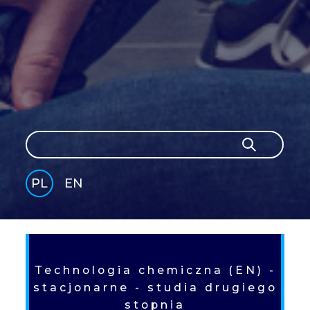
Szukaj
Szukaj
PL
EN
GLI
SH
Technologia chemiczna (EN) -
stacjonarne - studia drugiego
stopnia