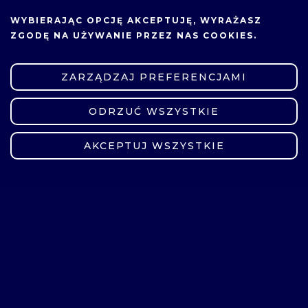
NA TEJ STRONIE UŻYWAMY COOKIES.
Metrologia w elektromobilności
WYBIERAJĄC OPCJĘ
AKCEPTUJĘ
, WYRAŻASZ
ZGODĘ NA UŻYWANIE PRZEZ NAS COOKIES.
Podstawy budowy i teorii ruchu
pojazdów
ZARZĄDZAJ PREFERENCJAMI
Podstawy sterowania
ODRZUĆ WSZYSTKIE
ZMIEŃ USTAWIENIA
AKCEPTUJ WSZYSTKIE
Programowanie obiektowe
Technika świetlna w elektromobilności
Przedmioty obieralne
Grupa przedmiotów obieralnych
Analiza ekonomiczna