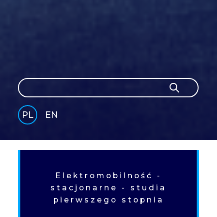
Szukaj
Szukaj
PL
EN
GLI
SH
Elektromobilność -
stacjonarne - studia
pierwszego stopnia