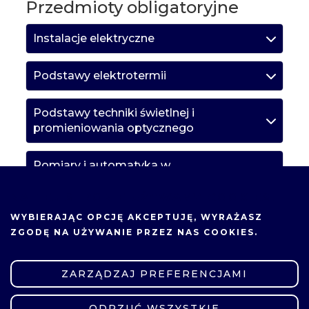
Przedmioty obligatoryjne
Instalacje elektryczne
Podstawy elektrotermii
Podstawy techniki świetlnej i
promieniowania optycznego
Pomiary i automatyka w
elektroenergetyce
NA TEJ STRONIE UŻYWAMY COOKIES.
Przesył i dystrybucja energii elektrycznej
WYBIERAJĄC OPCJĘ
AKCEPTUJĘ
, WYRAŻASZ
ZGODĘ NA UŻYWANIE PRZEZ NAS COOKIES.
Technika wysokich napięć
ZARZĄDZAJ PREFERENCJAMI
Technologie informacyjne w
elektroenergetyce
ODRZUĆ WSZYSTKIE