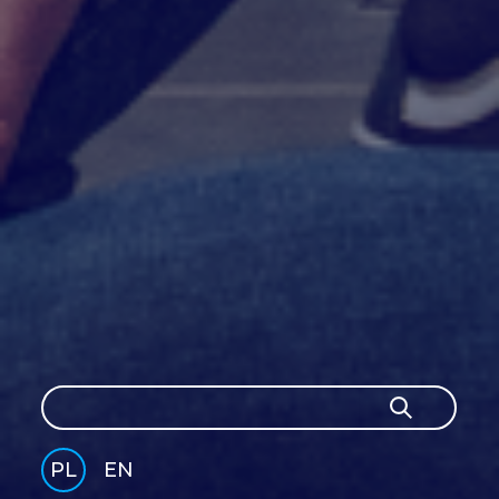
Szukaj
Szukaj
PL
EN
GLI