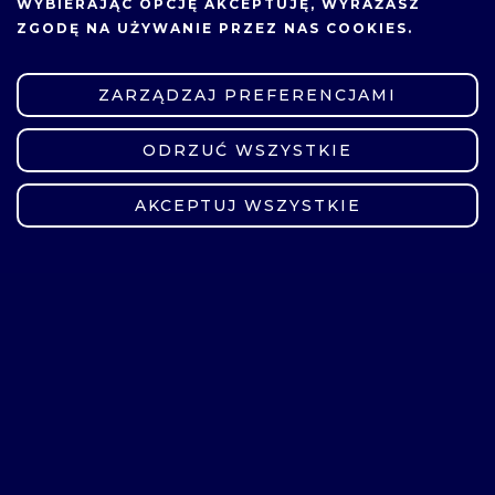
WYBIERAJĄC OPCJĘ
AKCEPTUJĘ
, WYRAŻASZ
cieplnych i przepływowych
ZGODĘ NA UŻYWANIE PRZEZ NAS COOKIES.
Technologie energetyki odnawialnej
ZARZĄDZAJ PREFERENCJAMI
Technologie gazowe
ODRZUĆ WSZYSTKIE
ZMIEŃ USTAWIENIA
Przedmioty obieralne
AKCEPTUJ WSZYSTKIE
Grupa przedmiotów obieralnych
Finanse
Trening umiejętności menadżerskich
Grupa przedmiotów obieralnych
Język angielski specjalistyczny