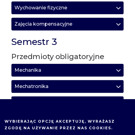
Wychowanie fizyczne
Zajęcia kompensacyjne
Semestr 3
Przedmioty obligatoryjne
Mechanika
Mechatronika
Obróbka skrawaniem
NA TEJ STRONIE UŻYWAMY COOKIES.
Odlewnictwo i obróbka plastyczna
WYBIERAJĄC OPCJĘ
AKCEPTUJĘ
, WYRAŻASZ
ZGODĘ NA UŻYWANIE PRZEZ NAS COOKIES.