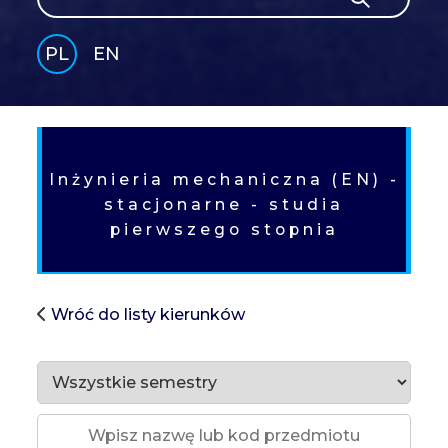
PL
EN
GLI
SH
Inżynieria mechaniczna (EN) -
stacjonarne - studia
pierwszego stopnia
Wróć do listy kierunków