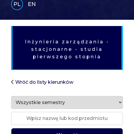
PL
EN
GLI
SH
Inżynieria zarządzania -
stacjonarne - studia
pierwszego stopnia
Wróć do listy kierunków