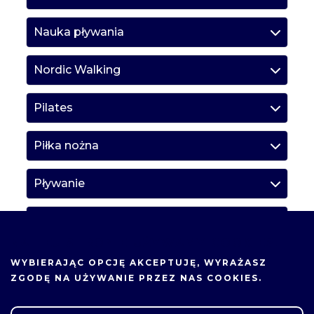
Nauka pływania
Nordic Walking
Pilates
Piłka nożna
Pływanie
Rowery stacjonarne / Ergometr
wioślarski
NA TEJ STRONIE UŻYWAMY COOKIES.
WYBIERAJĄC OPCJĘ
AKCEPTUJĘ
, WYRAŻASZ
Siatkówka
ZGODĘ NA UŻYWANIE PRZEZ NAS COOKIES.
Siłownia damska