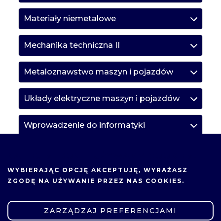
Materiały niemetalowe
Mechanika techniczna II
Metaloznawstwo maszyn i pojazdów
Układy elektryczne maszyn i pojazdów
Wprowadzenie do informatyki
Wytrzymałość materiałów I
NA TEJ STRONIE UŻYWAMY COOKIES.
WYBIERAJĄC OPCJĘ
AKCEPTUJĘ
, WYRAŻASZ
Środowisko i ekologia
ZGODĘ NA UŻYWANIE PRZEZ NAS COOKIES.
Przedmioty obieralne
ZARZĄDZAJ PREFERENCJAMI