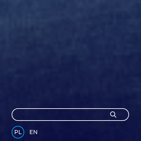
Szukaj
Szukaj
PL
EN
GLI