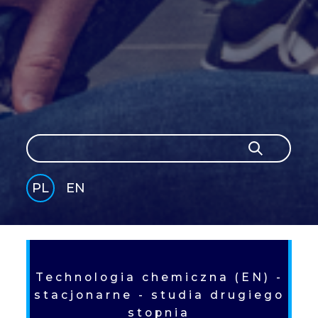
Szukaj
Szukaj
PL
EN
GLI
SH
Technologia chemiczna (EN) -
stacjonarne - studia drugiego
stopnia