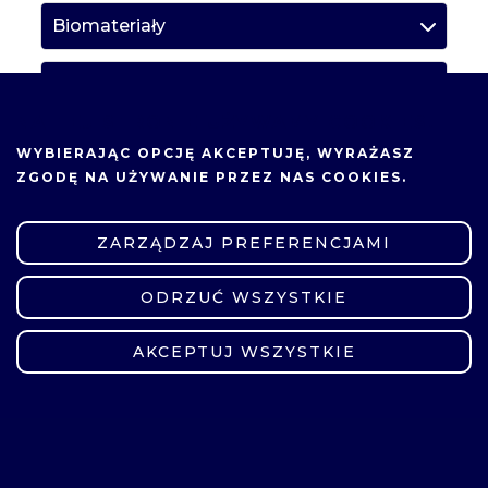
Biomateriały
Inżynieria materiałów nanoporowatych
NA TEJ STRONIE UŻYWAMY COOKIES.
Kompozyty polimerowe
WYBIERAJĄC OPCJĘ
AKCEPTUJĘ
, WYRAŻASZ
ZGODĘ NA UŻYWANIE PRZEZ NAS COOKIES.
Laboratorium przeddyplomowe
ZARZĄDZAJ PREFERENCJAMI
Materiały hybrydowe i napełniacze
ODRZUĆ WSZYSTKIE
ZMIEŃ USTAWIENIA
Podstawy biotechnologii
AKCEPTUJ WSZYSTKIE
Techniki charakteryzacji materiałów
Zaawansowane materiały do
wytwarzania/ magazynowania energii