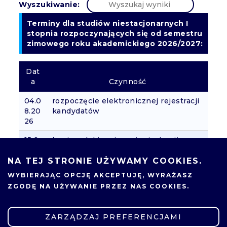
Wyszukiwanie:
Terminy dla studiów niestacjonarnych I
stopnia rozpoczynających się od semestru
zimowego roku akademickiego 2026/2027:
Dat
a
Czynność
04.0
rozpoczęcie elektronicznej rejestracji
8.20
kandydatów
26
15.0
koniec elektronicznej rejestracji
9.20
kandydatów i ostateczny termin
26
wnoszenia opłat rekrutacyjnych oraz
NA TEJ STRONIE UŻYWAMY COOKIES.
wgrania kompletu dokumentów
WYBIERAJĄC OPCJĘ
AKCEPTUJĘ
, WYRAŻASZ
rekrutacyjnych
ZGODĘ NA UŻYWANIE PRZEZ NAS COOKIES.
18.0
udostępnienie kandydatom na studia I
9.20
stopnia informacji o wynikach
ZARZĄDZAJ PREFERENCJAMI
26
kwalifikacji