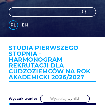
Szukaj
Szukaj
PL
EN
GLI
SH
STUDIA PIERWSZEGO
STOPNIA -
HARMONOGRAM
REKRUTACJI DLA
CUDZOZIEMCÓW NA ROK
AKADEMICKI 2026/2027
Wyszukiwanie: