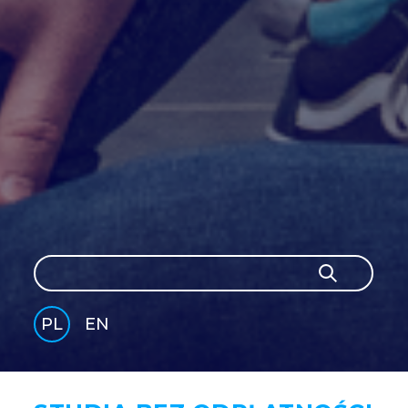
Szukaj
Szukaj
PL
EN
GLI
SH