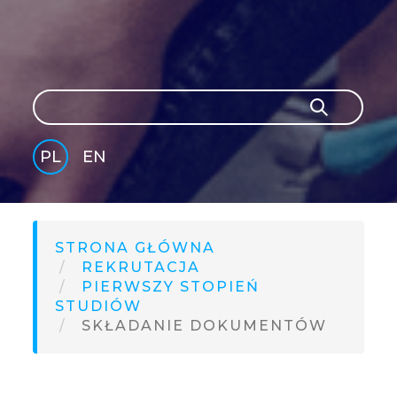
Szukaj
Szukaj
PL
EN
GLI
SH
STRONA GŁÓWNA
REKRUTACJA
PIERWSZY STOPIEŃ
STUDIÓW
SKŁADANIE DOKUMENTÓW