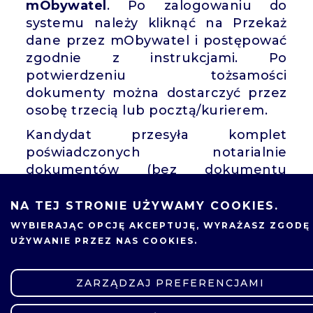
mObywatel
. Po zalogowaniu do
systemu należy kliknąć na Przekaż
dane przez mObywatel i postępować
zgodnie z instrukcjami. Po
potwierdzeniu tożsamości
dokumenty można dostarczyć przez
osobę trzecią lub pocztą/kurierem.
Kandydat przesyła komplet
poświadczonych notarialnie
dokumentów (bez dokumentu
tożsamości) w papierowej teczce,
zgodnie z obowiązującymi terminami.
NA TEJ STRONIE UŻYWAMY COOKIES.
WYBIERAJĄC OPCJĘ
AKCEPTUJĘ
, WYRAŻASZ ZGODĘ
Adres do wysyłki:
UŻYWANIE PRZEZ NAS COOKIES.
Politechnika Poznańska
Uczelniana Komisja Rekrutacyjna
ZARZĄDZAJ PREFERENCJAMI
ul. Jacka Rychlewskiego 2/137
61-131 Poznań