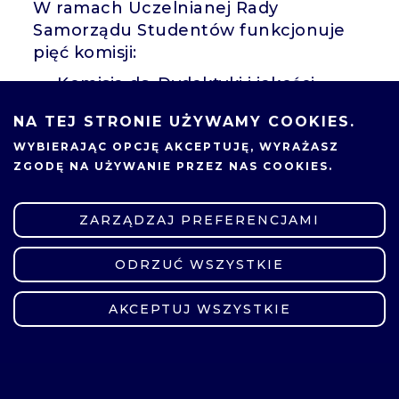
W ramach Uczelnianej Rady
Samorządu Studentów funkcjonuje
pięć komisji:
Komisja ds. Dydaktyki i jakości
kształcenia
NA TEJ STRONIE UŻYWAMY COOKIES.
Komisja ds. Kultury i Sportu
WYBIERAJĄC OPCJĘ
AKCEPTUJĘ
, WYRAŻASZ
Komisja ds. Mediów i Promocji
ZGODĘ NA UŻYWANIE PRZEZ NAS COOKIES.
Komisja ds. Partnerów
Zewnętrznych
Komisja ds. Socjalnych i Prawnych
ZARZĄDZAJ PREFERENCJAMI
Samorząd Studentów PP jest
ODRZUĆ WSZYSTKIE
ZMIEŃ USTAWIENIA
inicjatorem i organizatorem wielu
akcji i imprez takich jak: Polibuda
AKCEPTUJ WSZYSTKIE
OpenAir (POA), Karpicko czy Sztab
Wielkiej Orkiestry Świątecznej
Pomocy przy Politechnice
Poznańskiej. Organizuje Pogotowie