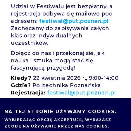
Udział w Festiwalu jest bezpłatny, a
rejestracja odbywa się mailowo pod
adresem:
festiwal@put.poznan.pl
Zachęcamy do zapisywania całych
klas oraz indywidualnych
uczestników.
Dołącz do nas i przekonaj się, jak
nauka i sztuka mogą stać się
fascynującą przygodą!
Kiedy?
22 kwietnia 2026 r., 9:00-14:00
Gdzie?
Politechnika Poznańska
Rejestracja:
festiwal@put.poznan.pl
Czekamy na Ciebie!
NA TEJ STRONIE UŻYWAMY COOKIES.
WYBIERAJĄC OPCJĘ
AKCEPTUJĘ
, WYRAŻASZ
ZGODĘ NA UŻYWANIE PRZEZ NAS COOKIES.