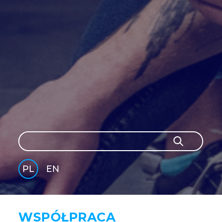
Szukaj
Szukaj
PL
EN
GLI
SH
WSPÓŁPRACA