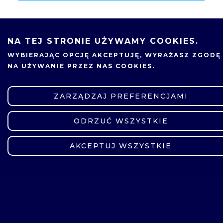
NA TEJ STRONIE UŻYWAMY COOKIES.
WYBIERAJĄC OPCJĘ
AKCEPTUJĘ
, WYRAŻASZ ZGODĘ
NA UŻYWANIE PRZEZ NAS COOKIES.
ZARZĄDZAJ PREFERENCJAMI
ODRZUĆ WSZYSTKIE
ZMIEŃ USTAWIENIA
AKCEPTUJ WSZYSTKIE