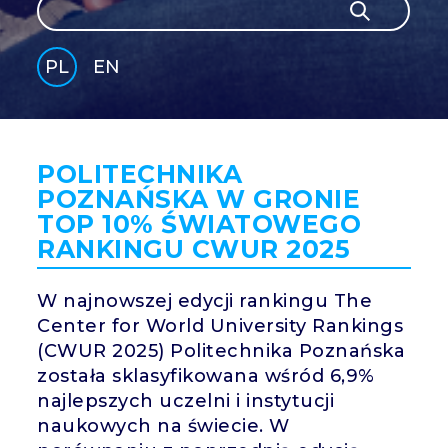
Szukaj
Szukaj
PL
EN
GLI
SH
POLITECHNIKA
POZNAŃSKA W GRONIE
TOP 10% ŚWIATOWEGO
RANKINGU CWUR 2025
W najnowszej edycji rankingu The
Center for World University Rankings
(CWUR 2025) Politechnika Poznańska
została sklasyfikowana wśród 6,9%
najlepszych uczelni i instytucji
naukowych na świecie. W