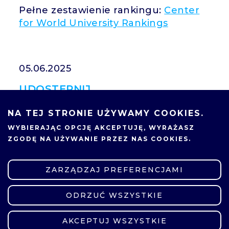
Pełne zestawienie rankingu:
Center
for World University Rankings
05.06.2025
UDOSTĘPNIJ
NA TEJ STRONIE UŻYWAMY COOKIES.
WYBIERAJĄC OPCJĘ
AKCEPTUJĘ
, WYRAŻASZ
ZGODĘ NA UŻYWANIE PRZEZ NAS COOKIES.
ZARZĄDZAJ PREFERENCJAMI
ODRZUĆ WSZYSTKIE
ZMIEŃ USTAWIENIA
AKCEPTUJ WSZYSTKIE