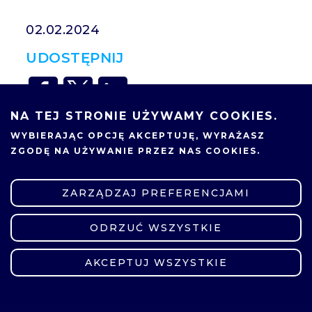
02.02.2024
UDOSTĘPNIJ
NA TEJ STRONIE UŻYWAMY COOKIES.
WYBIERAJĄC OPCJĘ
AKCEPTUJĘ
, WYRAŻASZ
ZGODĘ NA UŻYWANIE PRZEZ NAS COOKIES.
ZARZĄDZAJ PREFERENCJAMI
ODRZUĆ WSZYSTKIE
ZMIEŃ USTAWIENIA
AKCEPTUJ WSZYSTKIE