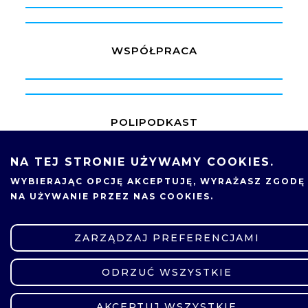
WSPÓŁPRACA
POLIPODKAST
NA TEJ STRONIE UŻYWAMY COOKIES.
WYBIERAJĄC OPCJĘ
AKCEPTUJĘ
, WYRAŻASZ ZGODĘ
SCIENCE4BUSINESS
NA UŻYWANIE PRZEZ NAS COOKIES.
ZARZĄDZAJ PREFERENCJAMI
UPOWSZECHNIANIE DOKTORATÓW
WDROŻENIOWYCH
ODRZUĆ WSZYSTKIE
ZMIEŃ USTAWIENIA
AKCEPTUJ WSZYSTKIE