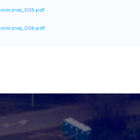
tonicznej_DS5.pdf
tonicznej_DS6.pdf