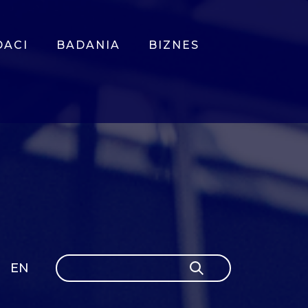
DACI
BADANIA
BIZNES
Szukaj
EN
Szukaj
GLI
SH