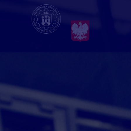
Przejdź
do
treści