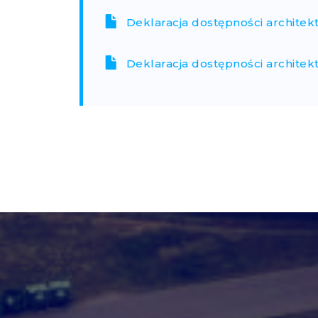
Deklaracja dostępności architek
Deklaracja dostępności architek