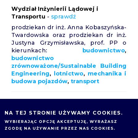
Wydział Inżynierii Lądowej i
Transportu
-
sprawdź
prodziekan dr inż. Anna Kobaszyńska-
Twardowska oraz prodziekan dr inż.
Justyna Grzymisławska, prof. PP o
kierunkach:
budownictwo
,
budownictwo
zrównoważone/Sustainable Building
Engineering
,
lotnictwo
,
mechanika i
budowa pojazdów
,
transport
Wydział Inżynierii Materiałowej i
Fizyki Technicznej
-
sprawdź
NA TEJ STRONIE UŻYWAMY COOKIES.
prodziekan dr hab. inż. Wojciech
WYBIERAJĄC OPCJĘ
AKCEPTUJĘ
, WYRAŻASZ
Koczorowski, prof. PP
o kierunkach:
ZGODĘ NA UŻYWANIE PRZEZ NAS COOKIES.
edukacja techniczno-informatyczna
,